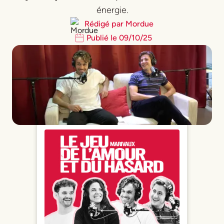
énergie.
Rédigé par
Mordue
Publié le
09
/
10
/
25