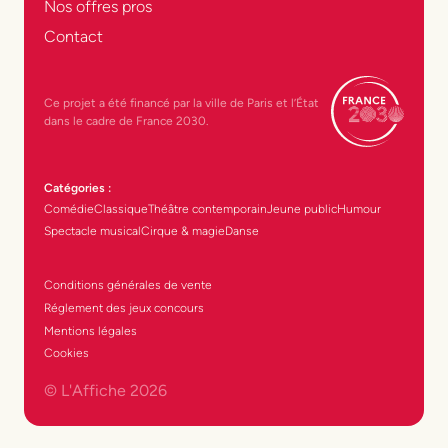
Nos offres pros
Contact
Ce projet a été financé par la ville de Paris et l’État
dans le cadre de France 2030.
Catégories :
Comédie
Classique
Théâtre contemporain
Jeune public
Humour
Spectacle musical
Cirque & magie
Danse
Conditions générales de vente
Réglement des jeux concours
Mentions légales
Cookies
© L'Affiche
2026