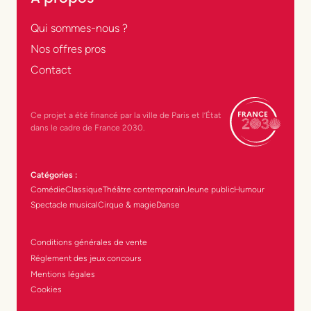
Qui sommes-nous ?
Nos offres pros
Contact
Ce projet a été financé par la ville de Paris et l’État
dans le cadre de France 2030.
Catégories :
Comédie
Classique
Théâtre contemporain
Jeune public
Humour
Spectacle musical
Cirque & magie
Danse
Conditions générales de vente
Réglement des jeux concours
Mentions légales
Cookies