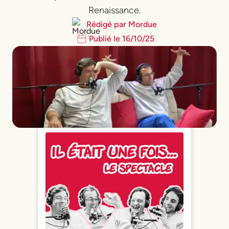
Renaissance.
Rédigé par
Mordue
Publié le
16
/
10
/
25