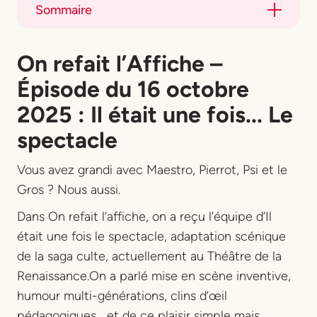
Sommaire
Title
On refait l’Affiche
–
Title
Épisode du 16 octobre
2025 :
Il était une fois... Le
spectacle
Vous avez grandi avec Maestro, Pierrot, Psi et le
Gros ? Nous aussi.
Dans
On refait l’affiche
, on a reçu l’équipe d’Il
était une fois le spectacle, adaptation scénique
de la saga culte, actuellement au Théâtre de la
Renaissance.On a parlé mise en scène inventive,
humour multi-générations, clins d’œil
pédagogiques… et de ce plaisir simple mais