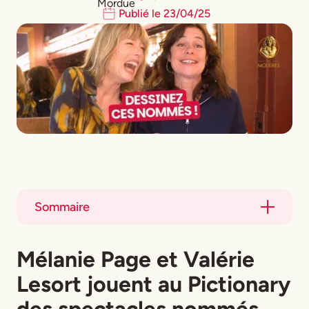
Publié le
23
/
04
/
25
Sommaire
Title
Mélanie Page
et Valérie
Title
Lesort jouent au Pictionary