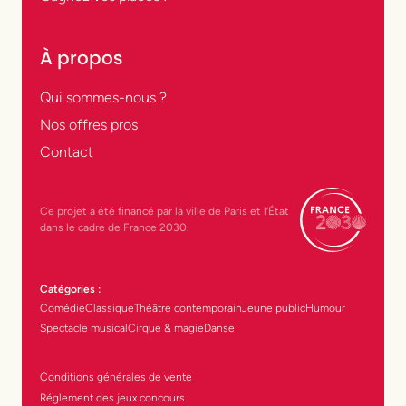
À propos
Qui sommes-nous ?
Nos offres pros
Contact
Ce projet a été financé par la ville de Paris et l’État
dans le cadre de France 2030.
Catégories :
Comédie
Classique
Théâtre contemporain
Jeune public
Humour
Spectacle musical
Cirque & magie
Danse
Conditions générales de vente
Réglement des jeux concours