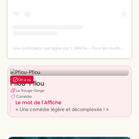
Une publication partagée par L’Affiche - Tous les meilleurs spectacles ⭐️ (@laffiche.co)
On a vu
Pfiou-Pfiou
Le Rouge-Gorge
Comédie
Le mot de l'Affiche
« Une comédie légère et décomplexée ! »