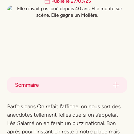
Publié le
27
/
03
/
25
Sommaire
Title
Parfois dans On refait l'affiche, on nous sort des
Title
anecdotes tellement folles que si on s'appelait
Léa Salamé on en ferait un buzz national. Bon
après pour l'instant on reste à notre place mais