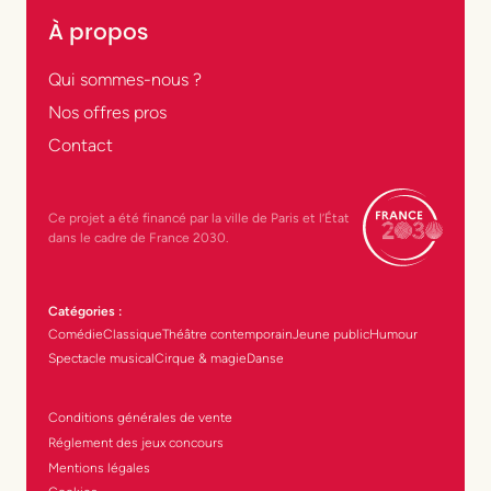
À propos
Qui sommes-nous ?
Nos offres pros
Contact
Ce projet a été financé par la ville de Paris et l’État
dans le cadre de France 2030.
Catégories :
Comédie
Classique
Théâtre contemporain
Jeune public
Humour
Spectacle musical
Cirque & magie
Danse
Conditions générales de vente
Réglement des jeux concours
Mentions légales