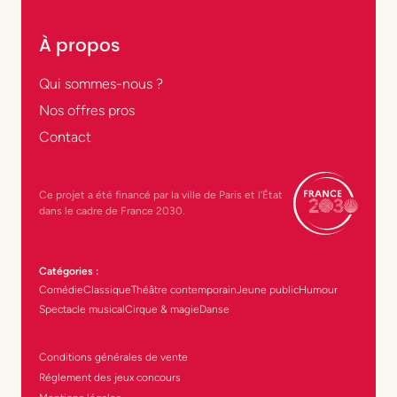
À propos
Qui sommes-nous ?
Nos offres pros
Contact
Ce projet a été financé par la ville de Paris et l’État
dans le cadre de France 2030.
Catégories :
Comédie
Classique
Théâtre contemporain
Jeune public
Humour
Spectacle musical
Cirque & magie
Danse
Conditions générales de vente
Réglement des jeux concours