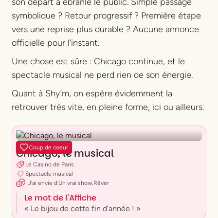
son départ a ébranlé le public. Simple passage
symbolique ? Retour progressif ? Première étape
vers une reprise plus durable ? Aucune annonce
officielle pour l’instant.
Une chose est sûre : Chicago continue, et le
spectacle musical ne perd rien de son énergie.
Quant à Shy’m, on espère évidemment la
retrouver très vite, en pleine forme, ici ou ailleurs.
Coup de coeur
Chicago, le musical
Le Casino de Paris
Spectacle musical
J'ai envie
d'
Un vrai show
,
Rêver
Le mot de l'Affiche
« Le bijou de cette fin d’année ! »