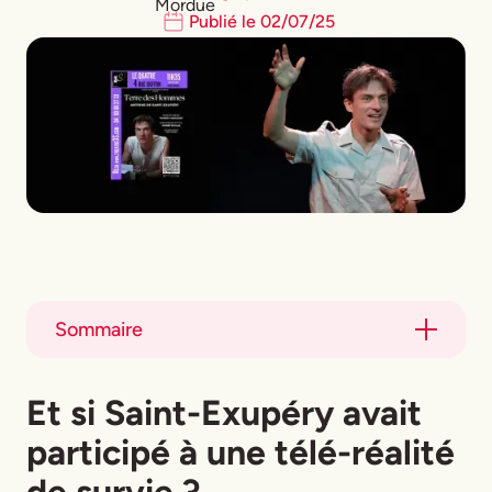
Publié le
02
/
07
/
25
Sommaire
Title
Et si Saint-Exupéry avait
Title
participé à une télé-réalité