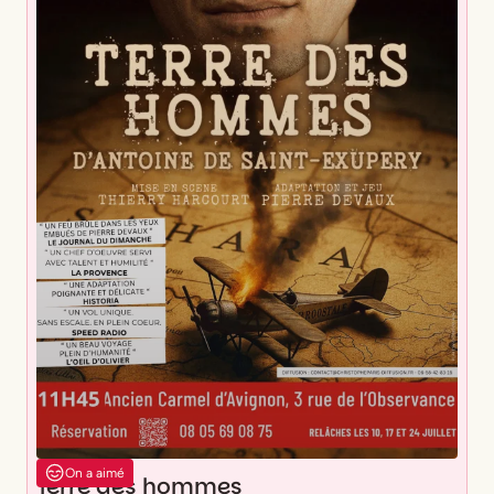
On a aimé
Terre des hommes