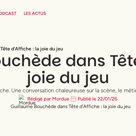
PODCAST
LES ACTUS
te d’Affiche : la joie du jeu
chède dans Tête 
joie du jeu
iche. Une conversation chaleureuse sur la scène, le métie
Rédigé par
Mordue
Publié le
22
/
01
/
26