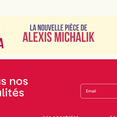
s nos
lités