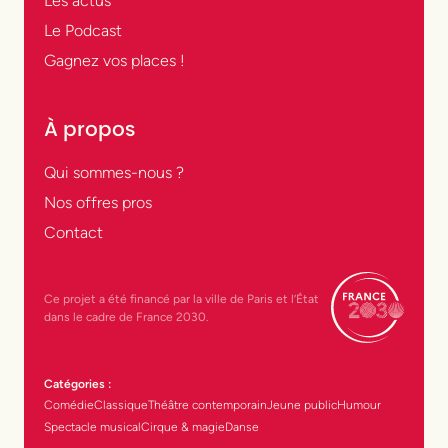
Les actus
Le Podcast
Gagnez vos places !
À propos
Qui sommes-nous ?
Nos offres pros
Contact
Ce projet a été financé par la ville de Paris et l’État
dans le cadre de France 2030.
Catégories :
Comédie
Classique
Théâtre contemporain
Jeune public
Humour
Spectacle musical
Cirque & magie
Danse