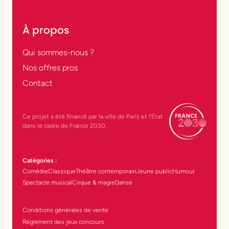
À propos
Qui sommes-nous ?
Nos offres pros
Contact
Ce projet a été financé par la ville de Paris et l’État
dans le cadre de France 2030.
Catégories :
Comédie
Classique
Théâtre contemporain
Jeune public
Humour
Spectacle musical
Cirque & magie
Danse
Conditions générales de vente
Réglement des jeux concours