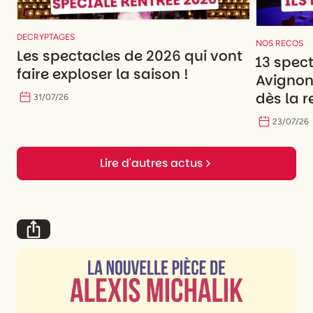
DECRYPTAGES
NOS RECOS
Les spectacles de 2026 qui vont
13 spec
faire exploser la saison !
Avignon
dès la r
31
/
07
/
26
23
/
07
/
26
Lire d'autres actus