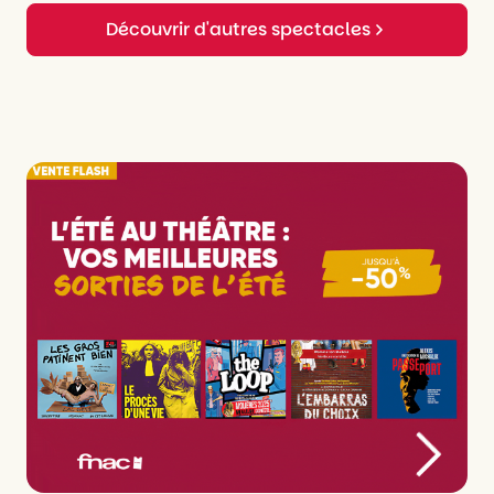
Administration
Valerie Moy
Découvrir d'autres spectacles