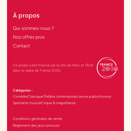
À propos
Qui sommes-nous ?
Nos offres pros
Contact
Ce projet a été financé par la ville de Paris et l’État
dans le cadre de France 2030.
Catégories :
Comédie
Classique
Théâtre contemporain
Jeune public
Humour
Spectacle musical
Cirque & magie
Danse
Conditions générales de vente
Réglement des jeux concours