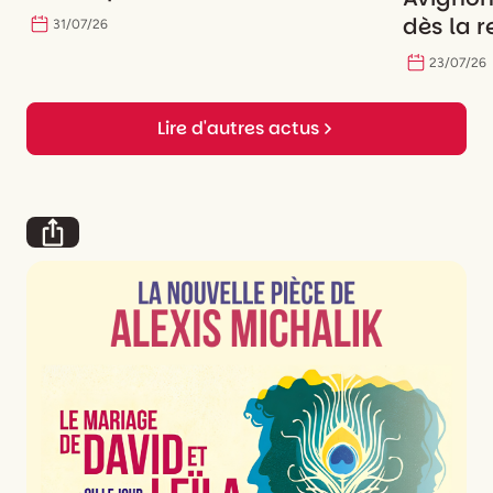
dès la r
31
/
07
/
26
23
/
07
/
26
Lire d'autres actus