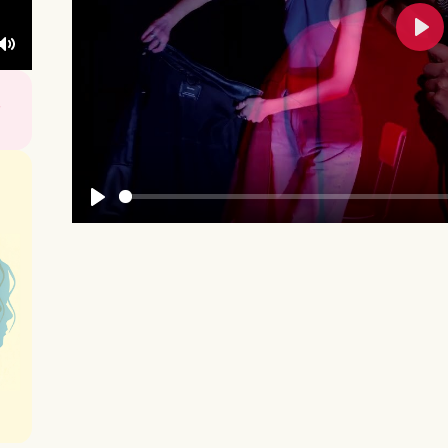
Pla
Mute
Play