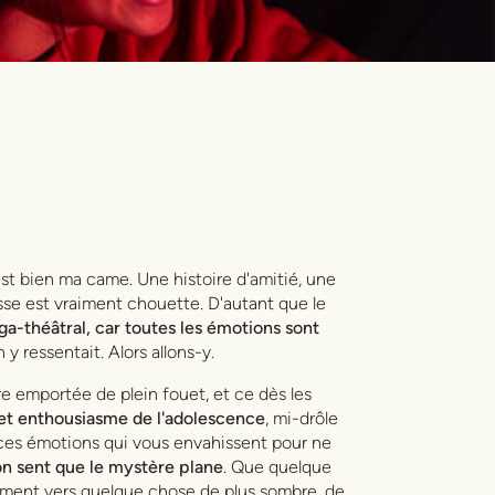
est bien ma came. Une histoire d'amitié, une
esse est vraiment chouette. D'autant que le
a-théâtral, car toutes les émotions sont
 y ressentait. Alors allons-y.
re emportée de plein fouet, et ce dès les
 cet enthousiasme de l'adolescence
, mi-drôle
 ces émotions qui vous envahissent pour ne
on sent que le mystère plane
. Que quelque
cement vers quelque chose de plus sombre, de