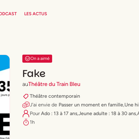
PODCAST
LES ACTUS
On a aimé
Fake
au
Théâtre du Train Bleu
Théâtre contemporain
J'ai envie
de
Passer un moment en famille
,
Une hi
Pour
Ado : 13 à 17 ans
,
⁠Jeune adulte : 18 à 30 ans
,
1h