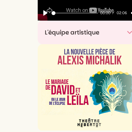
00:00
02:06
Play
L'équipe artistique
De
Claudine Galea
Interprètes
Clémence Coullon
et
Agathe
Mazouin
Régie
Martin Deldon
Scénographie
Saskia Louwaard