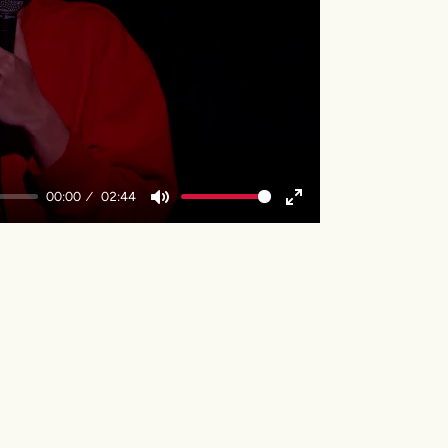
y
00:00
02:44
Mute
Enter
fullscreen