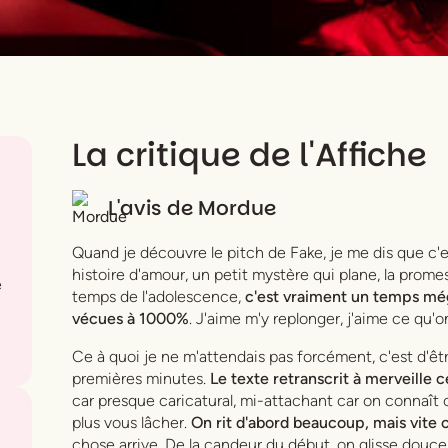
La critique de l'Affiche
L'avis de
Mordue
Quand je découvre le pitch de
Fake
, je me dis que c'
histoire d'amour, un petit mystère qui plane, la prom
e
temps de l'adolescence,
c'est vraiment un temps még
vécues à 1000%
. J'aime m'y replonger, j'aime ce qu'on
Ce à quoi je ne m'attendais pas forcément, c'est d'êt
premières minutes.
Le texte retranscrit à merveille
car presque caricatural, mi-attachant car on connaît
plus vous lâcher.
On rit d'abord beaucoup, mais vite 
chose arrive. De la candeur du début, on glisse dou