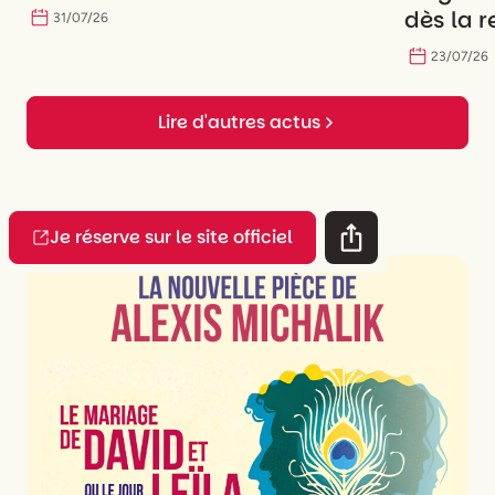
dès la r
31
/
07
/
26
23
/
07
/
26
Lire d'autres actus
Je réserve sur le site officiel