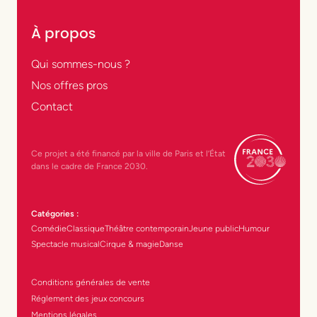
À propos
Qui sommes-nous ?
Nos offres pros
Contact
Ce projet a été financé par la ville de Paris et l’État
dans le cadre de France 2030.
Catégories :
Comédie
Classique
Théâtre contemporain
Jeune public
Humour
Spectacle musical
Cirque & magie
Danse
Conditions générales de vente
Réglement des jeux concours
Mentions légales