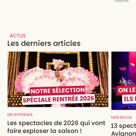
Publicité
ACTUS
Les derniers articles
DECRYPTAGES
NOS RECOS
Les spectacles de 2026 qui vont
13 spec
faire exploser la saison !
Avignon