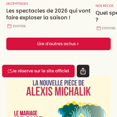
DECRYPTAGES
NOS RECOS
Les spectacles de 2026 qui vont
Quel spe
faire exploser la saison !
?
31
/
07
/
26
27
/
07
/
26
Lire d'autres actus
Je réserve sur le site officiel