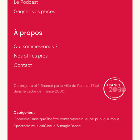
Le Podcast
Gagnez vos places !
À propos
Qui sommes-nous ?
Nos offres pros
Contact
Ce projet a été financé par la ville de Paris et l’État
dans le cadre de France 2030.
Catégories :
Comédie
Classique
Théâtre contemporain
Jeune public
Humour
Spectacle musical
Cirque & magie
Danse