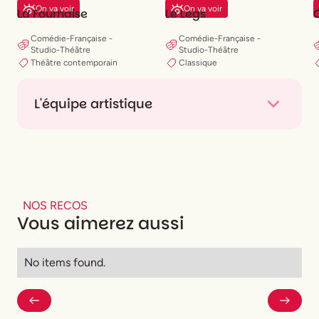
On va voir
On va voir
La Fournaise
Le Legs
Comédie-Française -
Comédie-Française -
Studio-Théâtre
Studio-Théâtre
Théâtre contemporain
Classique
L'équipe artistique
Mise en scène
Florent Siaud
Scénographie
Romain Fabre
Costumes
Jean-Daniel Vuillermoz
Lumières
Nicolas Descôteaux
Vidéo
Éric Maniengui
NOS RECOS
Conception sonore
Vincent Legault
Vous aimerez aussi
Son
Maxime Gamache
Assistanat à la mise en scène
Natalie van Parys
Avec
Florence Viala
,
Aymeline Alix
No items found.