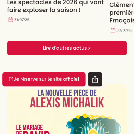
Les spectacles de 2026 qui vont
Clément
faire exploser la saison !
premièr
Frnaçais
31
/
07
/
26
30
/
07
/
26
Lire d'autres actus
Je réserve sur le site officiel