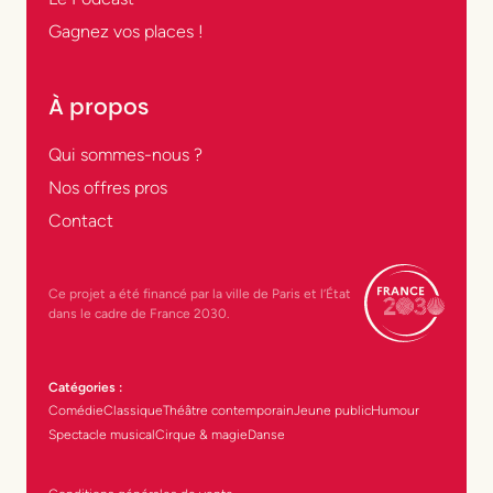
Gagnez vos places !
À propos
Qui sommes-nous ?
Nos offres pros
Contact
Ce projet a été financé par la ville de Paris et l’État
dans le cadre de France 2030.
Catégories :
Comédie
Classique
Théâtre contemporain
Jeune public
Humour
Spectacle musical
Cirque & magie
Danse