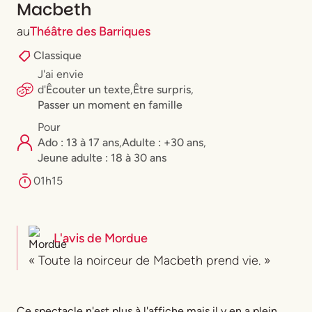
Macbeth
au
Théâtre des Barriques
Classique
J'ai envie
d'
Êcouter un texte
,
Être surpris
,
Passer un moment en famille
Pour
Ado : 13 à 17 ans
,
Adulte : +30 ans
,
⁠Jeune adulte : 18 à 30 ans
01h15
L'avis de
Mordue
« Toute la noirceur de Macbeth prend vie. »
Ce spectacle n'est plus à l'affiche mais il y en a plein