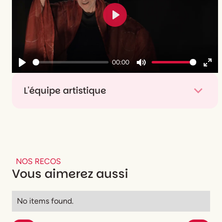
Play
00:00
Play
Mute
Ent
full
L'équipe artistique
Mise en scène
Philippe Nicaud
Distribution
Philippe Nicaud
NOS RECOS
Vous aimerez aussi
No items found.