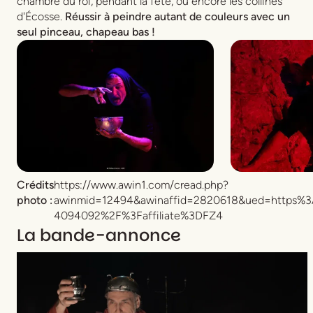
chambre du roi, pendant la fête, ou encore les collines
d'Écosse.
Réussir à peindre autant de couleurs avec un
seul pinceau, chapeau bas !
Crédits
https://www.awin1.com/cread.php?
photo :
awinmid=12494&awinaffid=2820618&ued=https%3
4094092%2F%3Faffiliate%3DFZ4
La bande-annonce