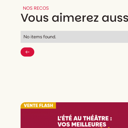
Graphisme
Anne Cabarbaye (Affiche)
NOS RECOS
Collaboration artistique
Jane et Tomas
Vous aimerez auss
David
No items found.