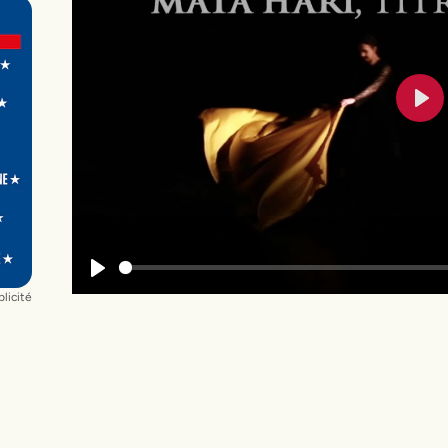
Pla
Play
licité
)