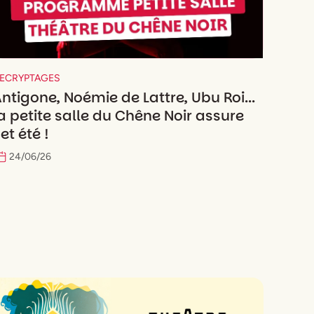
ECRYPTAGES
ntigone, Noémie de Lattre, Ubu Roi...
a petite salle du Chêne Noir assure
et été !
24
/
06
/
26