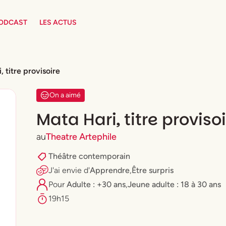
PODCAST
LES ACTUS
, titre provisoire
On a aimé
Mata Hari, titre proviso
au
Theatre Artephile
Théâtre contemporain
J'ai envie
d'
Apprendre
,
Être surpris
Pour
Adulte : +30 ans
,
⁠Jeune adulte : 18 à 30 ans
19h15