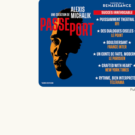
Interprétation
Olivia Algazi
Texte
Maurici Macian-Colet
Scénographie
Marie-Camille Orlando
Costumes
Caroline Martel
Création lumière
M. Macian-Colet
Création son
Rémy Moncheny
Chorégraphie
Eugenia Carnevali
(accompagnement Danse
Pub
contemporaine), Kadek Puspasari
(accompagnement Danse indonésienne
Chant
Marie-Thérèse Rivoli
(accompagnement de la voix), Mélanie
Dahan (accompagnement de la voix)