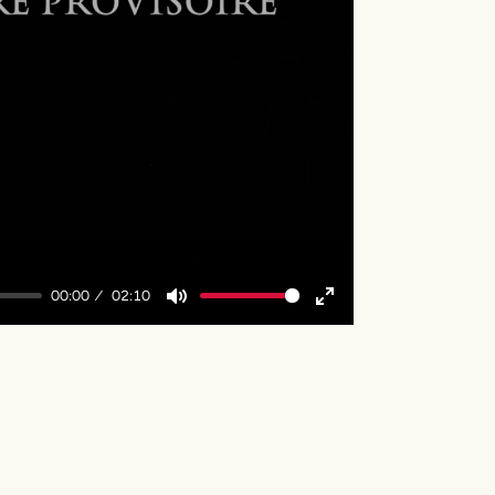
y
00:00
02:10
Mute
Enter
fullscreen