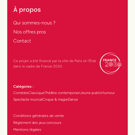
À propos
Qui sommes-nous ?
Nos offres pros
Contact
Ce projet a été financé par la ville de Paris et l’État
dans le cadre de France 2030.
Catégories :
Comédie
Classique
Théâtre contemporain
Jeune public
Humour
Spectacle musical
Cirque & magie
Danse
Conditions générales de vente
Réglement des jeux concours
Mentions légales