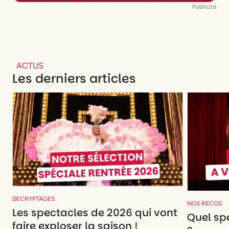
Publicité
ACTUS
Les derniers articles
DECRYPTAGES
NOS RECOS
Les spectacles de 2026 qui vont
Quel spe
faire exploser la saison !