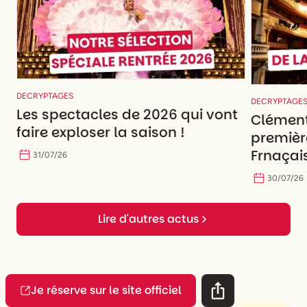
DECRYPTAGES
DECRYPTAGE
Les spectacles de 2026 qui vont
Clément
faire exploser la saison !
premièr
Frnaçais
31
/
07
/
26
30
/
07
/
26
Lire d'autres actus
Je réserve sur le site officiel