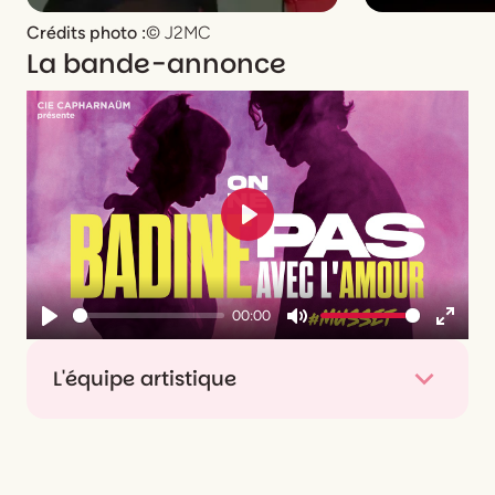
Crédits photo :
© J2MC
La bande-annonce
Play
00:00
Play
Mute
Enter
fullsc
L'équipe artistique
De
Alfred de Musset
Mise en scène
Manon Giraudon-Nicolaï