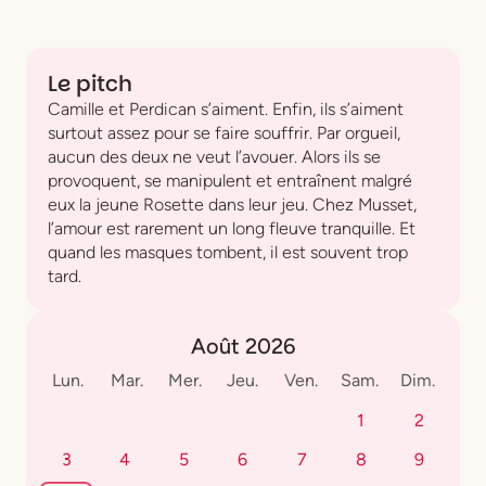
Le pitch
Camille et Perdican s’aiment. Enfin, ils s’aiment
surtout assez pour se faire souffrir. Par orgueil,
aucun des deux ne veut l’avouer. Alors ils se
provoquent, se manipulent et entraînent malgré
eux la jeune Rosette dans leur jeu. Chez Musset,
l’amour est rarement un long fleuve tranquille. Et
quand les masques tombent, il est souvent trop
tard.
Août 2026
Lun.
Mar.
Mer.
Jeu.
Ven.
Sam.
Dim.
1
2
3
4
5
6
7
8
9