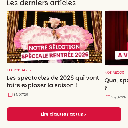
Les derniers articles
DECRYPTAGES
NOS RECOS
Les spectacles de 2026 qui vont
Quel spe
faire exploser la saison !
?
31
/
07
/
26
27
/
07
/
26
Lire d'autres actus