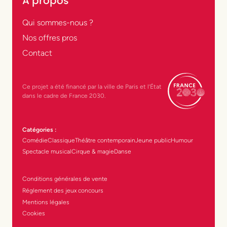
À propos
Qui sommes-nous ?
Nos offres pros
Contact
Ce projet a été financé par la ville de Paris et l’État
dans le cadre de France 2030.
Catégories :
Comédie
Classique
Théâtre contemporain
Jeune public
Humour
Spectacle musical
Cirque & magie
Danse
Conditions générales de vente
Réglement des jeux concours
Mentions légales
Cookies