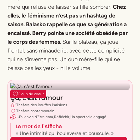
mère qui refuse de laisser sa fille sombrer.
Chez
elles, le féminisme n’est pas un hashtag de
saison. Balasko rappelle ce que sa génération a
encaissé. Berry pointe une société obsédée par
le corps des femmes
. Sur le plateau, ça joue
frontal, sans minauderie, avec cette complicité
qui ne s’invente pas. Un duo mère-fille qui ne
baisse pas les yeux - ni le volume.
Coup de coeur
Ça, c'est l'amour
Théâtre des Bouffes Parisiens
Théâtre contemporain
J'ai envie
d'
Être ému
,
Réfléchir
,
Un spectacle engagé
Le mot de l'Affiche
« Une intimité qui bouleverse et bouscule. »