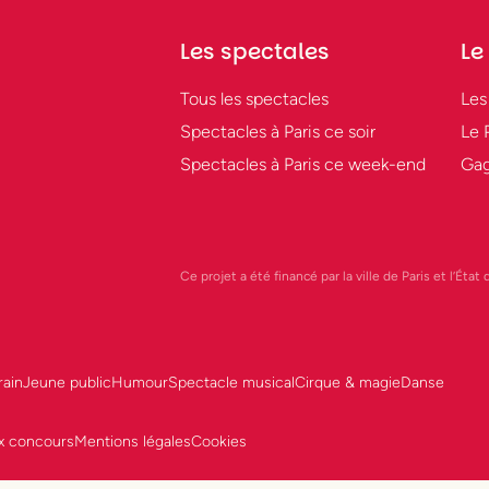
Les spectales
Le
Tous les spectacles
Les
Spectacles à Paris ce soir
Le 
Spectacles à Paris ce week-end
Gag
Ce projet a été financé par la ville de Paris et l’Éta
ain
Jeune public
Humour
Spectacle musical
Cirque & magie
Danse
Cookies
x concours
Mentions légales