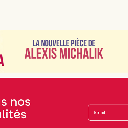
s nos
lités