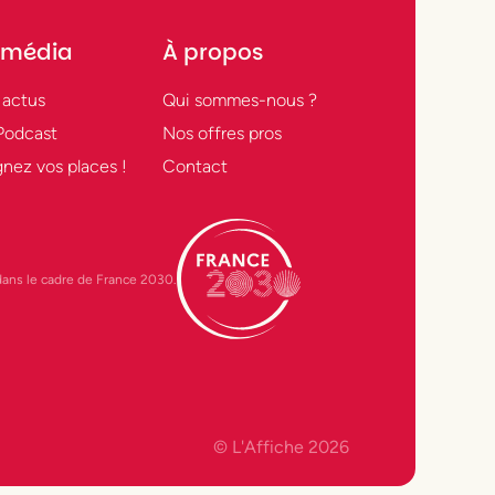
 média
À propos
 actus
Qui sommes-nous ?
Podcast
Nos offres pros
nez vos places !
Contact
t dans le cadre de France 2030.
© L'Affiche
2026