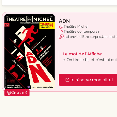
ADN
Théâtre Michel
Théâtre contemporain
J'ai envie
d'
Être surpris
,
Une histo
Le mot de l'Affiche
« On tire le fil, et c’est lui q
Je réserve mon billet
On a aimé