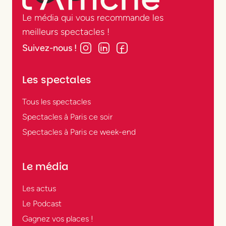
théâtres parisiens.
Le média qui vous recommande les
meilleurs spectacles !
Quels sont les
Suivez-nous !
spectacles
incontournables du
Les spectales
moment ?
Tous les spectacles
Tout dépend de ce que vous avez envie de
Spectacles à Paris ce soir
voir : une comédie dans un théâtre privé, un
Spectacles à Paris ce week-end
seul-en-scène drôle et touchant, une
création engagée dans un Centre
Le média
Dramatique National, une pièce classique
revisitée ou une comédie musicale
Les actus
spectaculaire ? À Paris, le spectacle vivant
Le Podcast
se décline sous toutes les formes, dans une
Gagnez vos places !