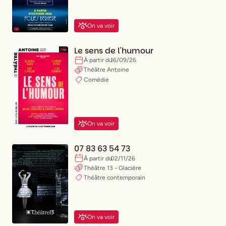
On va voir
Le sens de l'humour
À partir du
16
/
09
/
26
Théâtre Antoine
Comédie
On va voir
07 83 63 54 73
À partir du
02
/
11
/
26
Théâtre 13 - Glacière
Théâtre contemporain
On va voir