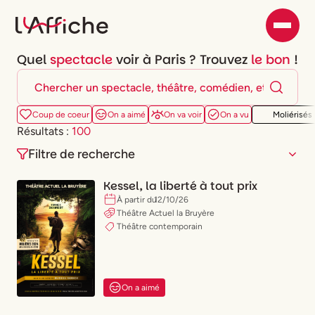
Quel
spectacle
voir à Paris ? Trouvez
le bon
!
Coup de coeur
On a aimé
On va voir
On a vu
Moliérisés
Résultats :
100
Filtre de recherche
Kessel, la liberté à tout prix
À partir du
12
/
10
/
26
Théâtre Actuel la Bruyère
Théâtre contemporain
Lun.
Mar.
Mer.
Jeu.
Ven.
Sam.
Dim.
Peu importe
Ce soir
Ce week-end
On a aimé
Type de spectacle