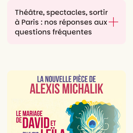
Théâtre, spectacles, sortir
à Paris : nos réponses aux
questions fréquentes
Quels types de
spectacles peut-on voir
à Paris ?
À Paris, on peut découvrir une incroyable
diversité de spectacles : pièces de théâtre
classique ou contemporaines, comédies
musicales, spectacles comiques, opéras,
ballets, théâtre d’improvisation,
marionnettes, cabaret, cirque