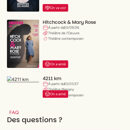
On va voir
Hitchcock & Mary Rose
À partir du
03
/
09
/
26
Théâtre de l'Oeuvre
Théâtre contemporain
On a aimé
4211 km
À partir du
30
/
01
/
27
Théâtre Marigny
On a aimé
Théâtre contemporain
FAQ
Des questions ?