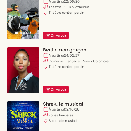
(
X
)
Paris 08
À partir du
22
/
09
/
26
(
X
)
Paris 09
Théâtre 13 - Bibliothèque
(
X
)
Paris 10
Théâtre contemporain
Valider mes choix
(
X
)
Paris 11
(
X
)
Paris 12
(
X
)
Paris 13
On va voir
(
X
)
Paris 14
(
X
)
Paris 15
Berlin mon garçon
(
X
)
Paris 16
À partir du
24
/
02
/
27
(
X
)
Paris 17
Comédie-Française - Vieux Colombier
(
X
)
Paris 18
Théâtre contemporain
(
X
)
Paris 19
(
X
)
Paris 20
On va voir
Shrek, le musical
À partir du
02
/
10
/
26
Folies Bergères
Spectacle musical
Publicité