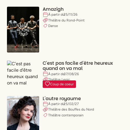
Amazigh
À partir du
25
/
11
/
26
Théâtre du Rond-Point
Danse
C'est pas facile d'être heureux
quand on va mal
À partir du
07
/
08
/
26
Théâtre Lepic
Coup de coeur
Comédie
L'autre royaume
À partir du
25
/
02
/
27
Théâtre des Bouffes du Nord
Théâtre contemporain