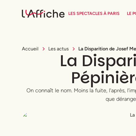
LES SPECTACLES À PARIS
LE 
Accueil
Les actus
La Disparition de Josef Me
La Dispar
Pépinièr
On connaît le nom. Moins la fuite, l’après, l
que dérangean