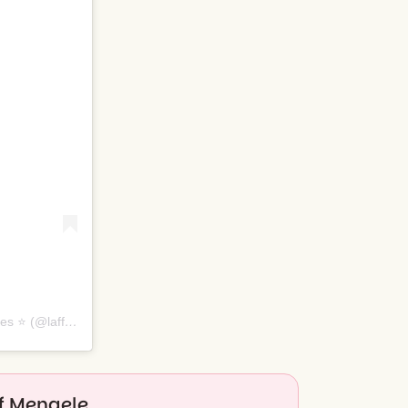
Une publication partagée par L’Affiche - Tous les meilleurs spectacles ⭐️ (@laffiche.co)
ef Mengele