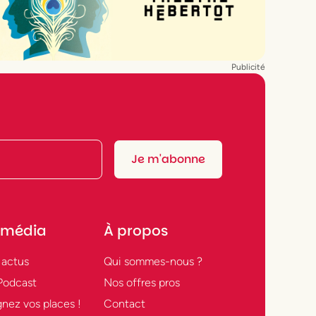
Publicité
 média
À propos
 actus
Qui sommes-nous ?
Podcast
Nos offres pros
nez vos places !
Contact