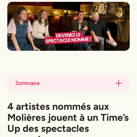
Sommaire
Title
4 artistes nommés aux
Title
Molières jouent à un Time’s
Up des spectacles