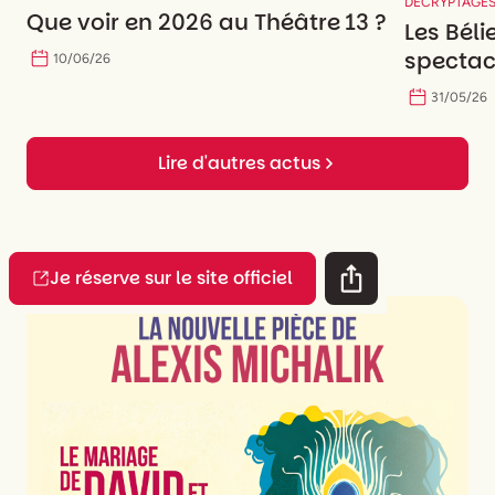
DECRYPTAGE
Que voir en 2026 au Théâtre 13 ?
Les Béli
spectac
10
/
06
/
26
31
/
05
/
26
Lire d'autres actus
Je réserve sur le site officiel