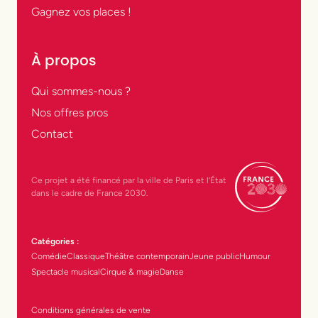
Gagnez vos places !
À propos
Qui sommes-nous ?
Nos offres pros
Contact
Ce projet a été financé par la ville de Paris et l’État
dans le cadre de France 2030.
Catégories :
Comédie
Classique
Théâtre contemporain
Jeune public
Humour
Spectacle musical
Cirque & magie
Danse
Conditions générales de vente