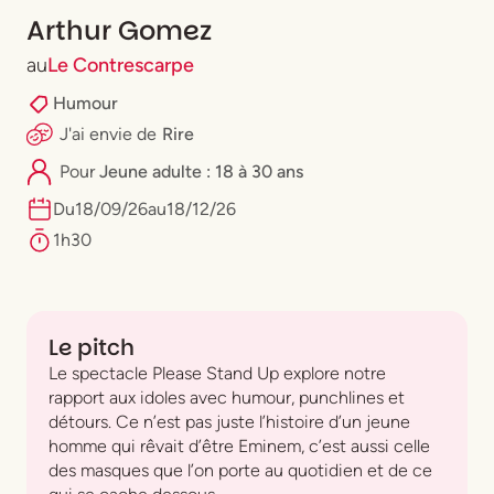
Arthur Gomez
au
Le Contrescarpe
Humour
J'ai envie
de
Rire
Pour
⁠Jeune adulte : 18 à 30 ans
Du
18
/
09
/
26
au
18
/
12
/
26
1h30
Le pitch
Le spectacle Please Stand Up explore notre
rapport aux idoles avec humour, punchlines et
détours. Ce n’est pas juste l’histoire d’un jeune
homme qui rêvait d’être Eminem, c’est aussi celle
des masques que l’on porte au quotidien et de ce