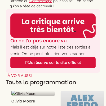
l'affiche du
Contrescarpe
pour son seul-en-scène
qu'on a hâte de découvrir !
On ne l’a pas encore vu
Mais il est déjà sur notre liste des sorties à
venir. On ne peut plus rien vous cacher.
Je réserve sur le site officiel
À VOIR AUSSI
Toute la programmation
Olivia Moore