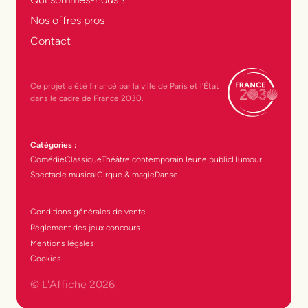
Nos offres pros
Contact
Ce projet a été financé par la ville de Paris et l’État
dans le cadre de France 2030.
Catégories :
Comédie
Classique
Théâtre contemporain
Jeune public
Humour
Spectacle musical
Cirque & magie
Danse
Conditions générales de vente
Réglement des jeux concours
Mentions légales
Cookies
© L'Affiche
2026