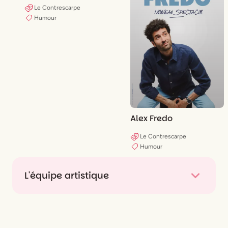
Le Contrescarpe
Humour
Alex Fredo
Le Contrescarpe
Humour
L'équipe artistique
De et avec
Arthur GOMEZ
Mise en scène
Thierno Thioune