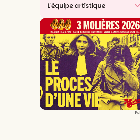
L'équipe artistique
Concept et direction artistique
Marcos
Morau
Chorégraphie
Marcos Morau, La Veronal
Lorena Nogal, Shay Partush, Jon López,
Miguel Ángel Corbacho
Dramaturgie
Roberto Fratini
Musique
(Minera et Seguiriya) Enrique
Bermúdez, Jonathan Bermúdez
Paroles
(Temporera, Trilla, Liviana,
Bambera et Seguiriya) Gabriel de la
Tomasa
Pub
Création musicale
Juan Cristóbal
Saavedra
Collaboration
MarIá Arnal