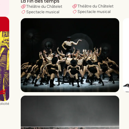
La Fin des temps
Théâtre du Châtelet
Théâtre du Châtelet
Spectacle musical
Spectacle musical
,
licité