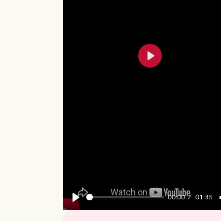
Play
00:00
01:35
Play