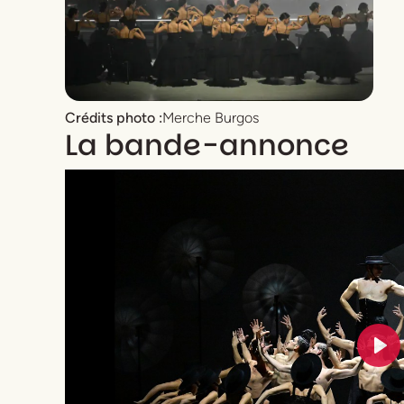
Crédits photo :
Merche Burgos
La bande-annonce
ts
Pla