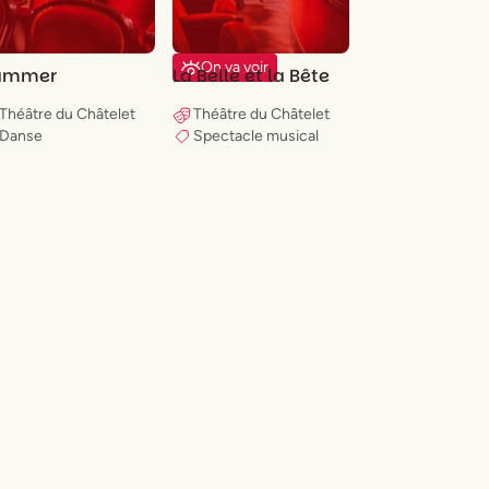
On va voir
ammer
La Belle et la Bête
Théâtre du Châtelet
Théâtre du Châtelet
Danse
Spectacle musical