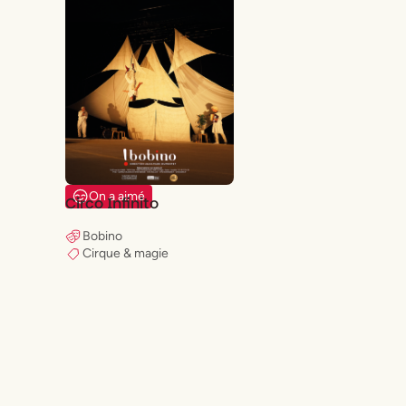
On a aimé
Circo Infinito
Bobino
Cirque & magie