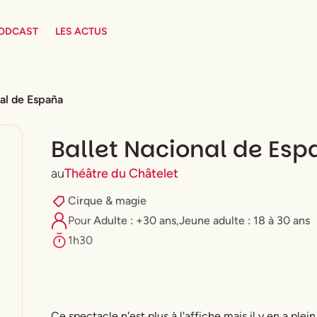
PODCAST
LES ACTUS
nal de España
Ballet Nacional de Es
au
Théâtre du Châtelet
Cirque & magie
Pour
Adulte : +30 ans
,
⁠Jeune adulte : 18 à 30 ans
1h30
Ce spectacle n'est plus à l'affiche mais il y en a plein