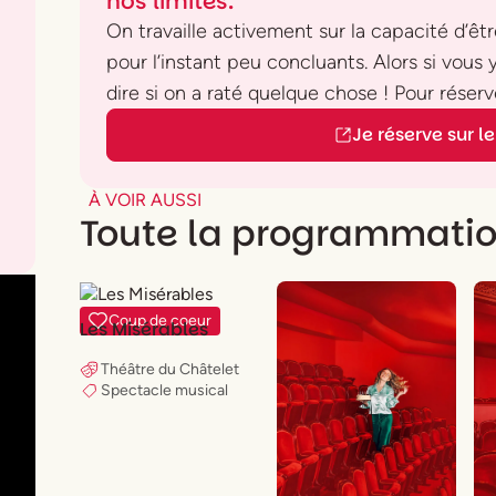
nos limites.
On travaille activement sur la capacité d’être
pour l’instant peu concluants. Alors si vous
dire si on a raté quelque chose ! Pour réserve
Je réserve sur le 
À VOIR AUSSI
Toute la programmati
Coup de coeur
Les Misérables
Théâtre du Châtelet
Spectacle musical