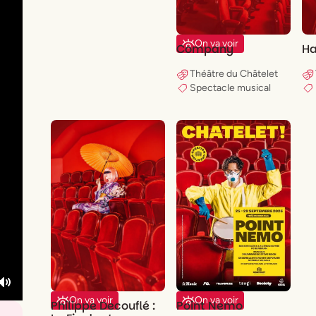
On va voir
Company
H
Théâtre du Châtelet
Spectacle musical
Mute
On va voir
On va voir
Philippe Decouflé :
Point Nemo