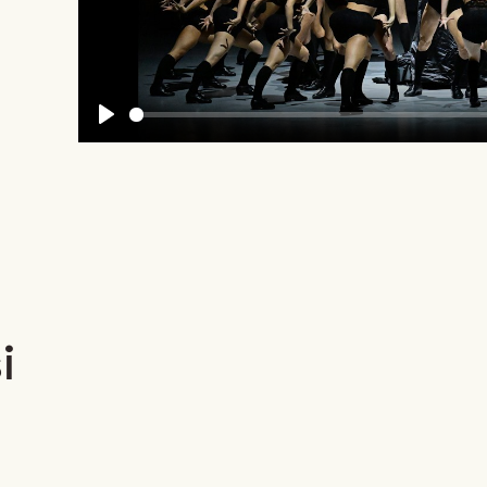
Play
i