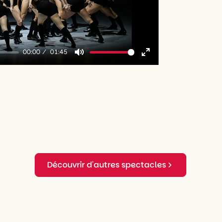
00:00
01:45
Mute
Enter
fullscreen
Découvrir d'autres spectacles