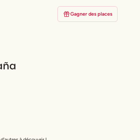
Gagner des places
paña
 d'autres à découvrir !