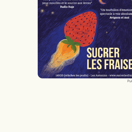
Mise en scène
Alain Degois "Papy"
Chorégraphie
Laëtitia Pré
Production
François Lebellanger
Production
Nicolas Libeskind
Régie générale
Diego Vuillrod
Pub