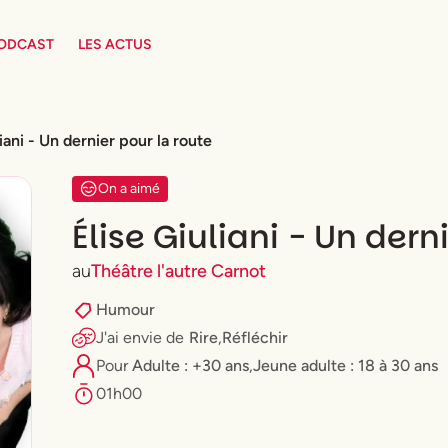
PODCAST
LES ACTUS
liani - Un dernier pour la route
On a aimé
Élise Giuliani - Un dern
au
Théâtre l'autre Carnot
Humour
J'ai envie
de
Rire
,
Réfléchir
Pour
Adulte : +30 ans
,
⁠Jeune adulte : 18 à 30 ans
01h00