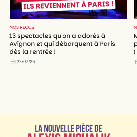
NOS RECOS
N
13 spectacles qu'on a adorés à
M
Avignon et qui débarquent à Paris
p
dès la rentrée !
!
23
/
07
/
26