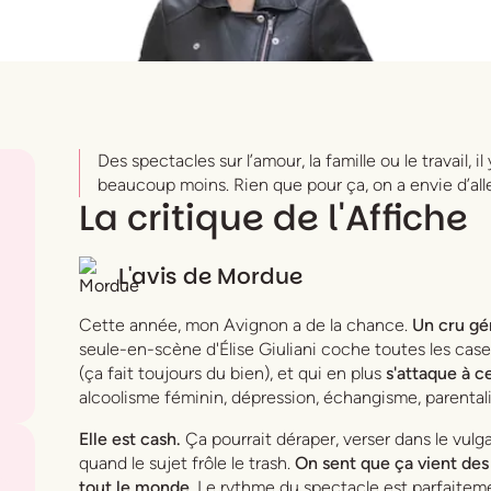
Des spectacles sur l’amour, la famille ou le travail, 
beaucoup moins. Rien que pour ça, on a envie d’aller
La critique de l'Affiche
L'avis de
Mordue
Cette année, mon Avignon a de la chance.
Un cru gén
seule-en-scène d'Élise Giuliani coche toutes les cas
(ça fait toujours du bien), et qui en plus
s'attaque à c
alcoolisme féminin, dépression, échangisme, parental
Elle est cash.
Ça pourrait déraper, verser dans le vulg
quand le sujet frôle le trash.
On sent que ça vient des 
tout le monde
. Le rythme du spectacle est parfaiteme