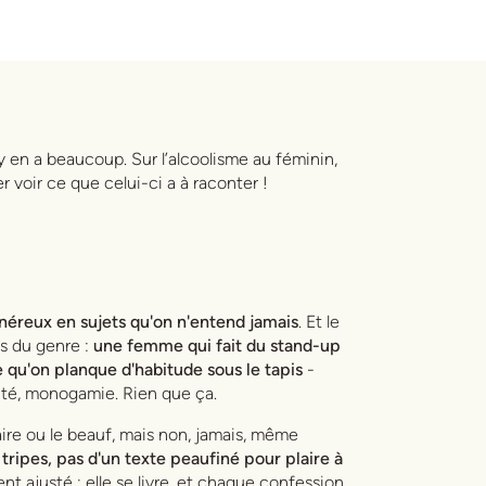
il y en a beaucoup. Sur l’alcoolisme au féminin,
 voir ce que celui-ci a à raconter !
éreux en sujets qu'on n'entend jamais
. Et le
es du genre :
une femme qui fait du stand-up
e qu'on planque d'habitude sous le tapis
-
ité, monogamie. Rien que ça.
aire ou le beauf, mais non, jamais, même
tripes, pas d'un texte peaufiné pour plaire à
nt ajusté : elle se livre, et chaque confession