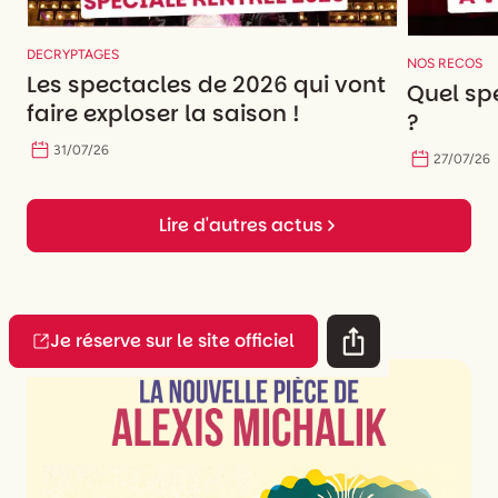
DECRYPTAGES
NOS RECOS
Les spectacles de 2026 qui vont
Quel spe
faire exploser la saison !
?
31
/
07
/
26
27
/
07
/
26
Lire d'autres actus
Je réserve sur le site officiel