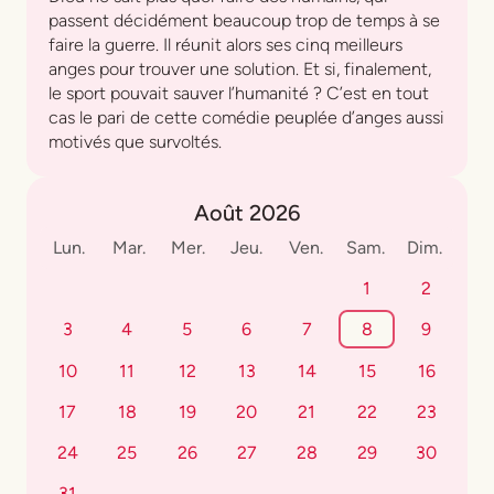
passent décidément beaucoup trop de temps à se
faire la guerre. Il réunit alors ses cinq meilleurs
anges pour trouver une solution. Et si, finalement,
le sport pouvait sauver l’humanité ? C’est en tout
cas le pari de cette comédie peuplée d’anges aussi
motivés que survoltés.
Août 2026
Lun.
Mar.
Mer.
Jeu.
Ven.
Sam.
Dim.
1
2
3
4
5
6
7
8
9
10
11
12
13
14
15
16
17
18
19
20
21
22
23
24
25
26
27
28
29
30
31