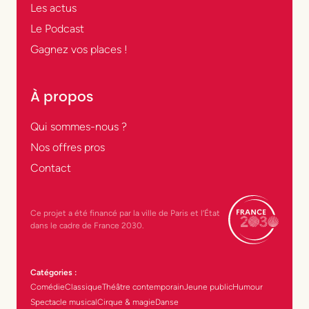
Les actus
Le Podcast
Gagnez vos places !
À propos
Qui sommes-nous ?
Nos offres pros
Contact
Ce projet a été financé par la ville de Paris et l’État
dans le cadre de France 2030.
Catégories :
Comédie
Classique
Théâtre contemporain
Jeune public
Humour
Spectacle musical
Cirque & magie
Danse