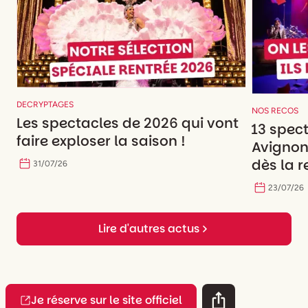
DECRYPTAGES
NOS RECOS
Les spectacles de 2026 qui vont
13 spec
faire exploser la saison !
Avignon
dès la r
31
/
07
/
26
23
/
07
/
26
Lire d'autres actus
Je réserve sur le site officiel