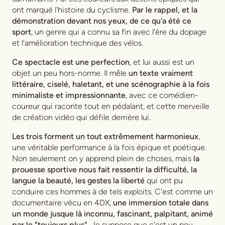
ont marqué l'histoire du cyclisme.
Par le rappel, et la
démonstration devant nos yeux, de ce qu'a été ce
sport
, un genre qui a connu sa fin avec l'ère du dopage
et l'amélioration technique des vélos.
Ce spectacle est une perfection
, et lui aussi est un
objet un peu hors-norme. Il mêle
un texte vraiment
littéraire, ciselé, haletant, et une scénographie à la fois
minimaliste et impressionnante
, avec ce comédien-
coureur qui raconte tout en pédalant, et cette merveille
de création vidéo qui défile derrière lui.
Les trois forment un tout extrêmement harmonieux
,
une véritable performance à la fois épique et poétique.
Non seulement on y apprend plein de choses, mais
la
prouesse sportive nous fait ressentir la difficulté, la
langue la beauté, les gestes la liberté
qui ont pu
conduire ces hommes à de tels exploits. C'est comme un
documentaire vécu en 4DX,
une immersion totale dans
un monde jusque là inconnu, fascinant, palpitant, animé
par le "toujours plus".
Je suppose que c'est un peu