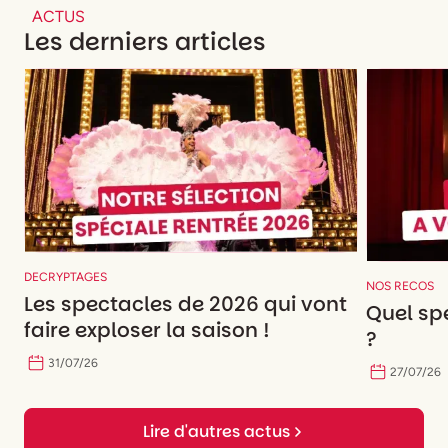
ACTUS
Les derniers articles
DECRYPTAGES
NOS RECOS
Les spectacles de 2026 qui vont
Quel spe
faire exploser la saison !
?
31
/
07
/
26
27
/
07
/
26
Lire d'autres actus