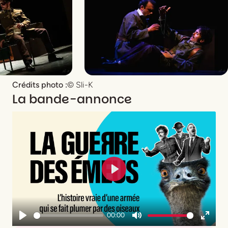
Crédits photo :
© Sli-K
La bande-annonce
Play
00:00
Play
Mute
Enter