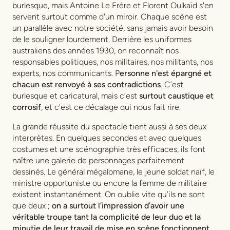
burlesque, mais Antoine Le Frère et Florent Oulkaïd s'en
servent surtout comme d'un miroir. Chaque scène est
un parallèle avec notre société, sans jamais avoir besoin
de le souligner lourdement. Derrière les uniformes
australiens des années 1930, on reconnaît nos
responsables politiques, nos militaires, nos militants, nos
experts, nos communicants. P
ersonne n'est épargné et
chacun est renvoyé à ses contradictions
. C’est
burlesque et caricatural, mais c’est
surtout caustique et
corrosif
, et c'est ce décalage qui nous fait rire.
La grande réussite du spectacle tient aussi à ses deux
interprètes. En quelques secondes et avec quelques
costumes et une scénographie très efficaces, ils font
naître une galerie de personnages parfaitement
dessinés. Le général mégalomane, le jeune soldat naïf, le
ministre opportuniste ou encore la femme de militaire
existent instantanément. On oublie vite qu’ils ne sont
que deux ;
on a surtout l’impression d’avoir une
véritable troupe tant la complicité de leur duo et la
minutie de leur travail de mise en scène fonctionnent
.