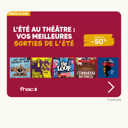
Administration
Margot Leroy
Scénographie
Benjamin Mornet
Direction
Clément Pouillot
Dessin
Athos Rouesné-Coffinières
Publicité