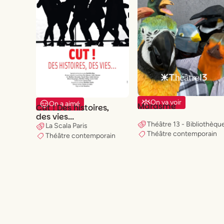
On va voir
On a aimé
Marasme
Cut ! Des histoires,
des vies...
Théâtre 13 - Bibliothèqu
La Scala Paris
Théâtre contemporain
Théâtre contemporain