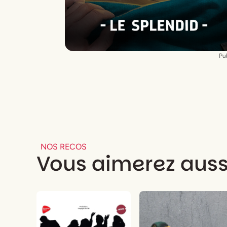
Regard extérieur
François Gremaud
et
Adrien Barazzone
Traitement d’images
Anouk Schneider
Projections graphiques et illustrations
Pub
Tassilo Jüdt
Vidéo
Yann Longchamp
Régie générale
Julien Frenois
NOS RECOS
Vous aimerez auss