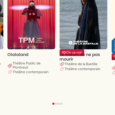
On va voir
Olalaland
Je meurs de ne pas
D
mourir
Théâtre Public de
e
Théâtre de la Bastille
Montreuil
Théâtre contemporain
Théâtre contemporain