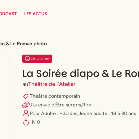
PODCAST
LES ACTUS
apo & Le Roman photo
On a aimé
La Soirée diapo & Le 
au
Théâtre de l'Atelier
Théâtre contemporain
J'ai envie
d'
Être surpris
,
Rire
Pour
Adulte : +30 ans
,
⁠Jeune adulte : 18 à 30 ans
1h10