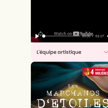
00:00
01:17
Play
L'équipe artistique
Écriture, conception et interprétation
Catherine Büchi, Léa Pohlhammer et
Pierre Mifsud
Création sonore
Andrès García
Création lumière
Cédric Caradec
Costumes
Aline Courvoisier