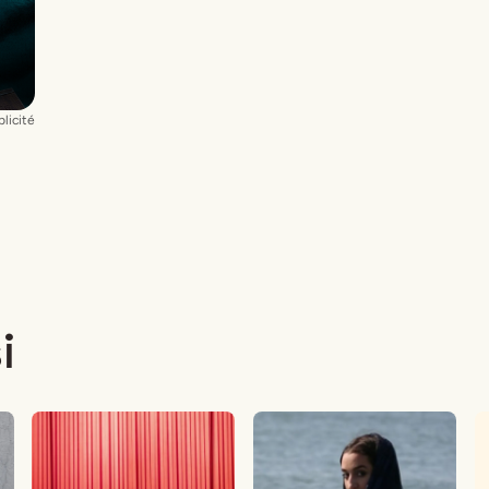
licité
i