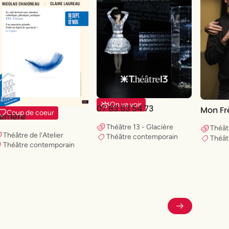
On va voir
07 83 63 54 73
Mon Fr
Coup de coeur
errière
Théâtre 13 - Glacière
Théât
Théâtre de l'Atelier
Théâtre contemporain
Théât
Théâtre contemporain