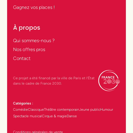
Gagnez vos places !
À propos
Qui sommes-nous ?
Nos offres pros
Contact
Ce projet a été financé par la ville de Paris et l’État
dans le cadre de France 2030.
Catégories :
Comédie
Classique
Théâtre contemporain
Jeune public
Humour
Spectacle musical
Cirque & magie
Danse
Conditions générales de vente