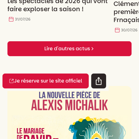
Les spectacles de 2026 qui vont
Clément
faire exploser la saison !
premièr
Frnaçais
31
/
07
/
26
30
/
07
/
26
Lire d'autres actus
Je réserve sur le site officiel