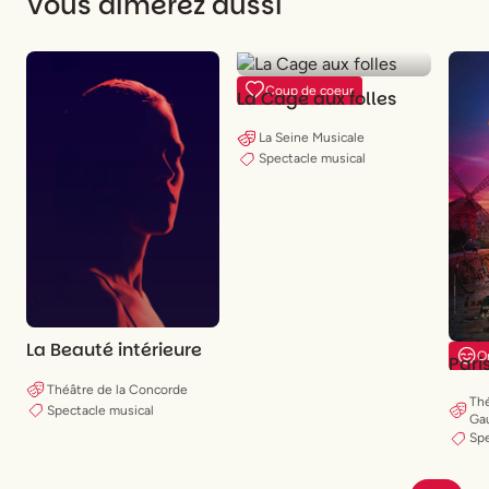
Vous aimerez aussi
Coup de coeur
La Cage aux folles
La Seine Musicale
Spectacle musical
La Beauté intérieure
O
Pari
Théâtre de la Concorde
Thé
Spectacle musical
Ga
Spe