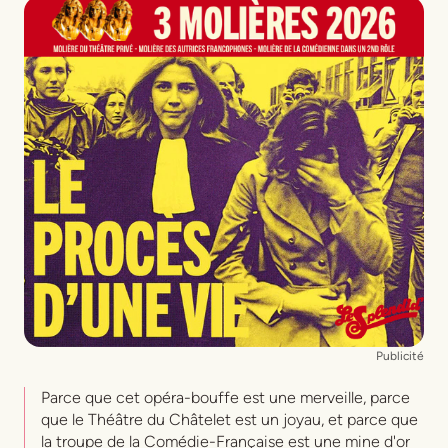
Opéra bouffe en quatre actes de
Jacques
Offenbach
Livret
Henri Meilhac et Ludovic Halévy
Direction musicale
Alexandra Cravero
Mise en scène
Valérie Lesort
Décors
Éric Ruf
Costumes
Vanessa Sannino
Chorégraphie
Rémi Boissy
Lumières
Pascal Laajili
Plasticienne
Carole Allemand
Publicité
Concepteur effets son
Dominique Bataille
Parce que cet opéra-bouffe est une merveille, parce
Sound design
Stéphane Oskeritzian, Orchestre
que le Théâtre du Châtelet est un joyau, et parce que
de chambre de Paris (12 > 24.06), Les Frivolités
la troupe de la Comédie-Française est une mine d'or