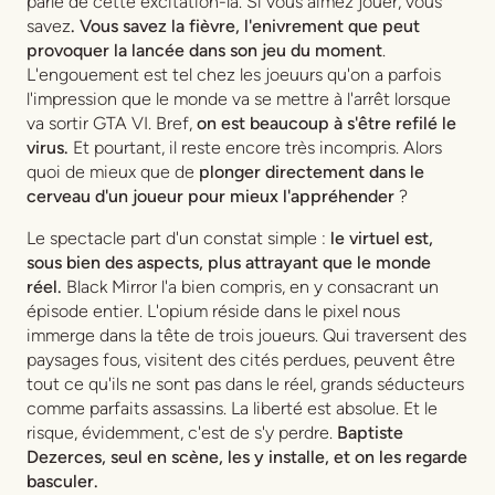
parle de cette excitation-là. Si vous aimez jouer, vous
savez
. Vous savez la fièvre, l'enivrement que peut
provoquer la lancée dans son jeu du moment
.
L'engouement est tel chez les joeuurs qu'on a parfois
l'impression que le monde va se mettre à l'arrêt lorsque
va sortir GTA VI. Bref,
on est beaucoup à s'être refilé le
virus.
Et pourtant, il reste encore très incompris. Alors
quoi de mieux que de
plonger directement dans le
cerveau d'un joueur pour mieux l'appréhender
?
Le spectacle part d'un constat simple :
le virtuel est,
sous bien des aspects, plus attrayant que le monde
réel.
Black Mirror l'a bien compris, en y consacrant un
épisode entier.
L'opium réside dans le pixel
nous
immerge dans la tête de trois joueurs. Qui traversent des
paysages fous, visitent des cités perdues, peuvent être
tout ce qu'ils ne sont pas dans le réel, grands séducteurs
comme parfaits assassins. La liberté est absolue. Et le
risque, évidemment, c'est de s'y perdre.
Baptiste
Dezerces, seul en scène, les y installe, et on les regarde
basculer.