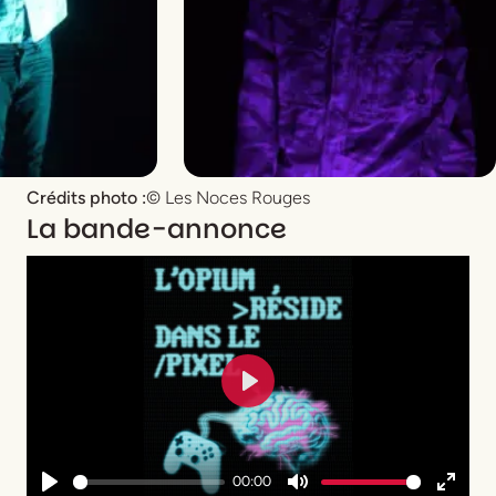
Crédits photo :
© Les Noces Rouges
La bande-annonce
Play
00:00