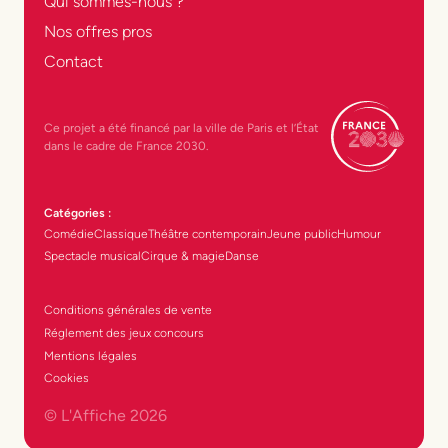
Qui sommes-nous ?
Nos offres pros
Contact
Ce projet a été financé par la ville de Paris et l’État
dans le cadre de France 2030.
Catégories :
Comédie
Classique
Théâtre contemporain
Jeune public
Humour
Spectacle musical
Cirque & magie
Danse
Conditions générales de vente
Réglement des jeux concours
Mentions légales
Cookies
© L'Affiche
2026