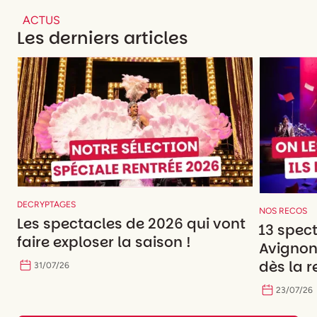
ACTUS
Les derniers articles
DECRYPTAGES
NOS RECOS
Les spectacles de 2026 qui vont
13 spec
faire exploser la saison !
Avignon
dès la r
31
/
07
/
26
23
/
07
/
26