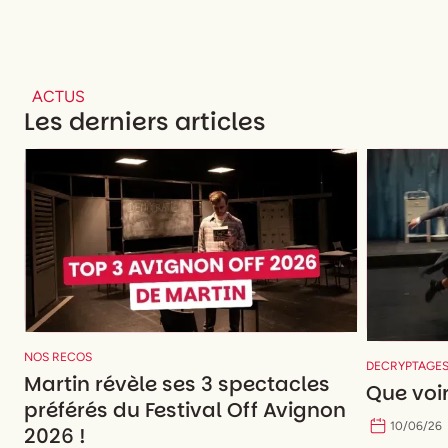
ACTUS
Les derniers articles
NOS RECOS
DECRYPTAGE
Martin révèle ses 3 spectacles
Que voir
préférés du Festival Off Avignon
10
/
06
/
26
2026 !