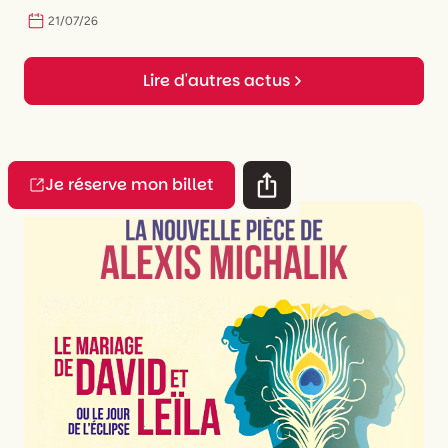
21
/
07
/
26
Lire d'autres actus
Je réserve mon billet