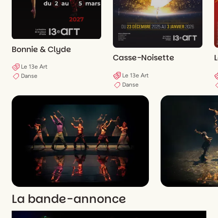
Bonnie & Clyde
Casse-Noisette
L
Le 13e Art
Le 13e Art
Danse
Danse
La bande-annonce