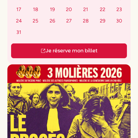
17
18
19
20
21
22
23
24
25
26
27
28
29
30
31
Je réserve mon billet