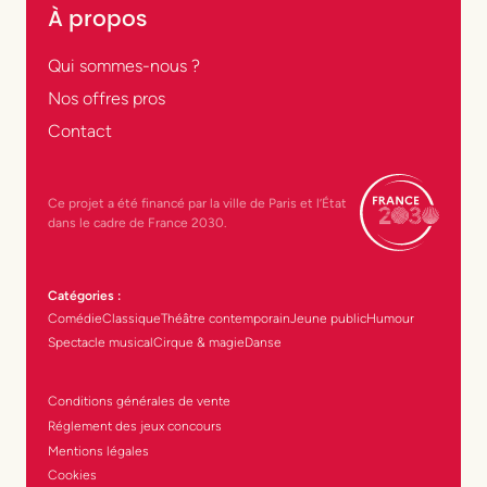
À propos
Qui sommes-nous ?
Nos offres pros
Contact
Ce projet a été financé par la ville de Paris et l’État
dans le cadre de France 2030.
Catégories :
Comédie
Classique
Théâtre contemporain
Jeune public
Humour
Spectacle musical
Cirque & magie
Danse
Conditions générales de vente
Réglement des jeux concours
Mentions légales
Cookies