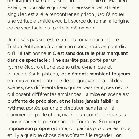
de braqueur la nuit
. La seconde, c'est celle de Mathieu
Palain, le journaliste qui s'est intéressé à cet athlète
singulier, est allé le rencontrer en prison jusqu'à nouer
une véritable amitié avec lui, source du roman à l'origine
de ce spectacle, qui porte le même nom.
Je ne sais pas si c'est le titre du roman qui a inspiré
Tristan Petitgirard à la mise en scène, mais on peut dire
qu'il lui fait honneur.
C'est sans doute le plus marquant
dans ce spectacle : il ne s'arrête pas
, porté par un
rythme électro et une scéno ultra dynamique et
efficace. Sur le plateau,
les éléments semblent toujours
en mouvement
, entre ce décor qui avance au fil des
scènes, ces différents lieux qui se dessinent, ces néons
qui posent différentes ambiances. La mise en scène est
bluffante de précision, et ne laisse jamais faiblir le
rythme
, portée par une distribution sans faille - à
commencer par le choix, malin, d'un comédien-danseur
pour incarner le personnage de Toumany.
Son corps
impose son propre rythme
, dit parfois plus que les mots,
et il y a quelque chose d'envoûtant à le regarder :
on