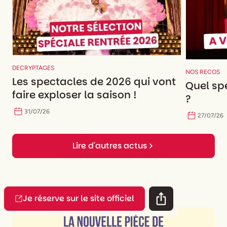
DECRYPTAGES
NOS RECOS
Les spectacles de 2026 qui vont
Quel spe
faire exploser la saison !
?
31
/
07
/
26
27
/
07
/
26
Lire d'autres actus
Je réserve sur le site officiel