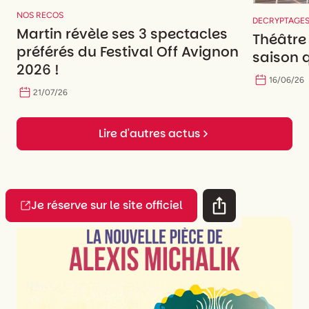
L’Onde, Théâtre – Centre d’art
NOS RECOS
DECRYPTAGE
Martin révèle ses 3 spectacles
Soutiens
DRAC Île-de-France au titre de l’aide
Théâtre
préférés du Festival Off Avignon
à la compagnie conventionnée ; Région Île-de-
saison q
France au titre de l’aide à la Permanence
2026 !
artistique et culturelle ; CN D – Centre national
16
/
06
/
26
21
/
07
/
26
de la danse, accueil en résidence ; La
Ménagerie de Verre dans le cadre du Studiolab
Lire d'autres actus
Je réserve sur le site officiel