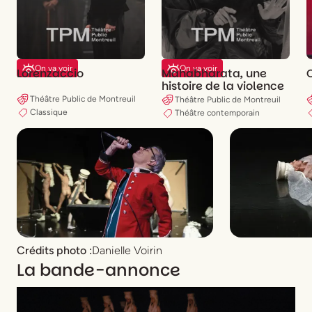
On va voir
On va voir
Lorenzaccio
Mahabharata, une
histoire de la violence
Théâtre Public de Montreuil
Théâtre Public de Montreuil
Classique
Théâtre contemporain
Crédits photo :
Danielle Voirin
La bande-annonce