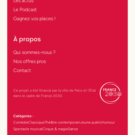
Les actus
Le Podcast
Gagnez vos places !
À propos
Qui sommes-nous ?
Nos offres pros
Contact
Ce projet a été financé par la ville de Paris et l’État
dans le cadre de France 2030.
Catégories :
Comédie
Classique
Théâtre contemporain
Jeune public
Humour
Spectacle musical
Cirque & magie
Danse