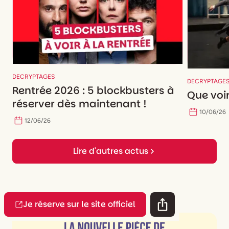
DECRYPTAGES
DECRYPTAGE
Rentrée 2026 : 5 blockbusters à
Que voir
réserver dès maintenant !
10
/
06
/
26
12
/
06
/
26
Lire d'autres actus
Je réserve sur le site officiel