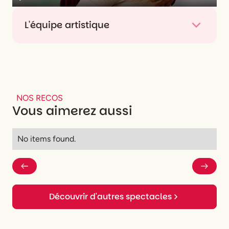
Play
Mute
Enter
fullsc
L'équipe artistique
De
Hélène Berr, Odile Neuburger
Mise en scène
Eric Bouvron
Interprétation
Virginie Bienaimé, Manon Leroy
NOS RECOS
Adaptation théâtrale
Virginie Bienaimé
Vous aimerez aussi
No items found.
Découvrir d'autres spectacles