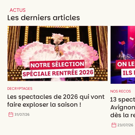
ACTUS
Les derniers articles
DECRYPTAGES
NOS RECOS
Les spectacles de 2026 qui vont
13 spec
faire exploser la saison !
Avignon
dès la r
31
/
07
/
26
23
/
07
/
26