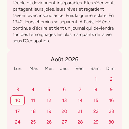
l’école et deviennent inséparables. Elles s’écrivent,
partagent leurs joies, leurs rêves et regardent
l’avenir avec insouciance. Puis la guerre éclate. En
1942, leurs chemins se séparent. À Paris, Hélène
continue d’écrire et tient un journal qui deviendra
l’un des témoignages les plus marquants de la vie
sous l’Occupation.
Août 2026
Lun.
Mar.
Mer.
Jeu.
Ven.
Sam.
Dim.
1
2
3
4
5
6
7
8
9
10
11
12
13
14
15
16
17
18
19
20
21
22
23
24
25
26
27
28
29
30