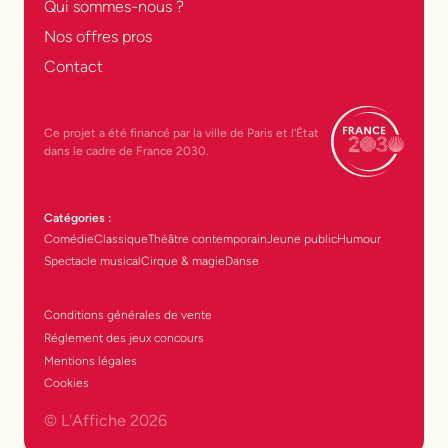
Qui sommes-nous ?
Nos offres pros
Contact
Ce projet a été financé par la ville de Paris et l’État
dans le cadre de France 2030.
Catégories :
Comédie
Classique
Théâtre contemporain
Jeune public
Humour
Spectacle musical
Cirque & magie
Danse
Conditions générales de vente
Réglement des jeux concours
Mentions légales
Cookies
© L'Affiche
2026