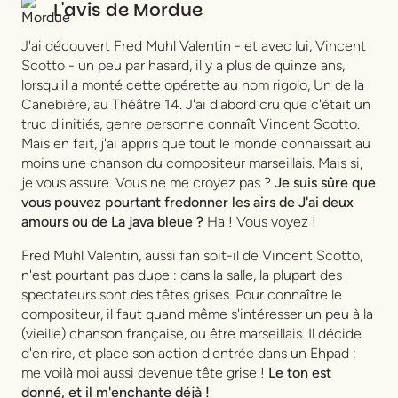
L'avis de
Mordue
J'ai découvert Fred Muhl Valentin - et avec lui, Vincent
Scotto - un peu par hasard, il y a plus de quinze ans,
lorsqu'il a monté cette opérette au nom rigolo,
Un de la
Canebière
, au Théâtre 14. J'ai d'abord cru que c'était un
truc d'initiés, genre personne connaît Vincent Scotto.
Mais en fait, j'ai appris que tout le monde connaissait au
moins une chanson du compositeur marseillais. Mais si,
je vous assure. Vous ne me croyez pas ?
Je suis sûre que
vous pouvez pourtant fredonner les airs de
J'ai deux
amours
ou de
La java bleue
?
Ha ! Vous voyez !
Fred Muhl Valentin, aussi fan soit-il de Vincent Scotto,
n'est pourtant pas dupe : dans la salle, la plupart des
spectateurs sont des têtes grises. Pour connaître le
compositeur, il faut quand même s'intéresser un peu à la
(vieille) chanson française, ou être marseillais. Il décide
d'en rire, et place son action d'entrée dans un Ehpad :
me voilà moi aussi devenue tête grise !
Le ton est
donné, et il m'enchante déjà !