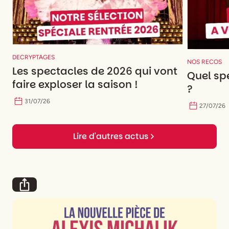
DECRYPTAGES
NOS RECOS
Les spectacles de 2026 qui vont
Quel spe
faire exploser la saison !
?
31
/
07
/
26
27
/
07
/
26
Lire d'autres actus