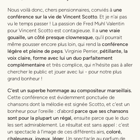
Nous voilà donc, chers pensionnaires, conviés à
une
conférence sur la vie de Vincent Scotto
. Et je n'ai pas
vu le temps passer ! La passion de Fred Muhl Valentin
pour Vincent Scotto est contagieuse. Il a
une vraie
gouaille, un côté presque clownesque
, qu'il pourrait
même pousser encore plus loin, qui rend la
conférence
légère et pleine de peps
. Virginie Perrier,
pétillante, la
voix claire, forme avec lui un duo parfaitement
complémentaire
et très complice, qui n'hésite pas à aller
chercher le public et jouer avec lui - pour notre plus
grand bonheur !
C'est un superbe hommage au compositeur marseillais.
Cette conférence est évidemment ponctuée de
chansons dont la mélodie est signée Scotto, et c'est un
bonheur pour l'oreille : d'abord
parce que ses chansons
sont pour la plupart un régal,
ensuite parce que le duo
les sert admirablement. Le résultat est sans appel : c'est
un spectacle à l'image de ces différents airs,
coloré,
chaleureux, joyeux, lége
r. Un spectacle au parfum de