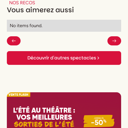
Perrier
NOS RECOS
Vous aimerez aussi
Musique
Maimo Vidal
No items found.
Découvrir d'autres spectacles