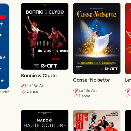
Bonnie & Clyde
Casse-Noisette
Le
Le 13e Art
Le 13e Art
Danse
licité
Danse
a