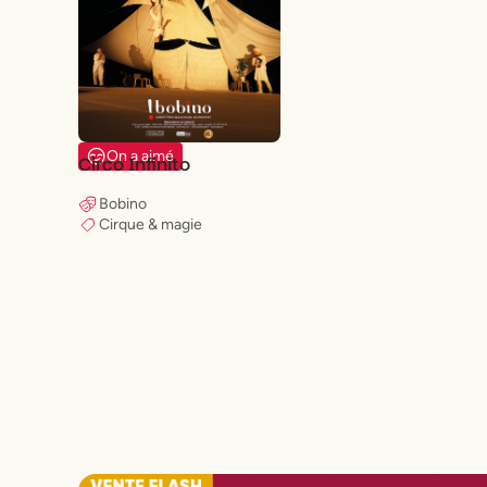
On a aimé
Circo Infinito
Bobino
Cirque & magie