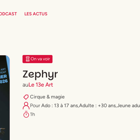
PODCAST
LES ACTUS
On va voir
Zephyr
au
Le 13e Art
Cirque & magie
Pour
Ado : 13 à 17 ans
,
Adulte : +30 ans
,
⁠Jeune adu
1h