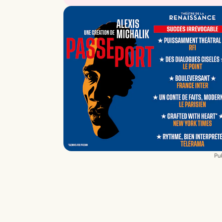
Direction artistique et chorégraphie
Mourad Merzouki
Assisté de
Marjorie Hannoteaux
Création musicale
Armand Amar
Lumières
Yoann Tivoli
, assisté de
Nicolas
Faucheux
Scénographie
Benjamin Lebreton
Costumes
Émilie Carpentier
Interprétation (en alternance)
Soirmi
Amada, Ethan Cazaux, Emma Guillet,
Pub
Ludovic Collura
(ou
Wissam Seddiki
),
Adrien Lichnewsky, Simona
Machovičová
(ou
Vanessa Petit
),
Camill
Melani, Mourad Messaoud, Tibault
Miglietti, James Onyechege