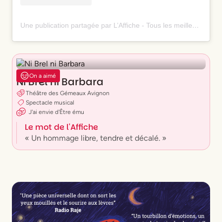
Une publication partagée par L’Affiche - Tous les meilleurs spectacles ⭐️ (@laffiche.co)
On a aimé
Ni Brel ni Barbara
Théâtre des Gémeaux Avignon
Spectacle musical
J'ai envie
d'
Être ému
Le mot de l'Affiche
« Un hommage libre, tendre et décalé. »