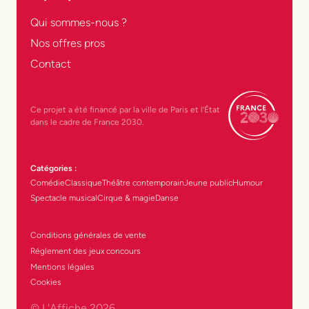
Qui sommes-nous ?
Nos offres pros
Contact
Ce projet a été financé par la ville de Paris et l’État
dans le cadre de France 2030.
Catégories :
Comédie
Classique
Théâtre contemporain
Jeune public
Humour
Spectacle musical
Cirque & magie
Danse
Conditions générales de vente
Réglement des jeux concours
Mentions légales
Cookies
© L'Affiche
2026