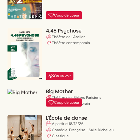
Coup de coeur
4.48 Psychose
Théâtre de l'Atelier
Théâtre contemporain
On va voir
Big Mother
Théâtre des Béliers Parisiens
Coup de coeur
Théâtre contemporain
L'École de danse
À partir du
18
/
12
/
26
Comédie-Française - Salle Richelieu
Classique