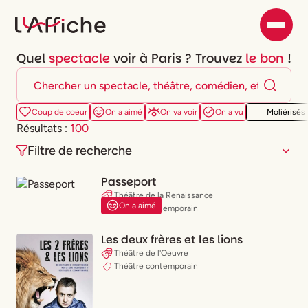
Quel
spectacle
voir à Paris ? Trouvez
le bon
!
Coup de coeur
On a aimé
On va voir
On a vu
Moliérisés
Résultats :
100
Filtre de recherche
Passeport
Théâtre de la Renaissance
On a aimé
Théâtre contemporain
Lun.
Mar.
Mer.
Jeu.
Ven.
Sam.
Dim.
Les deux frères et les lions
Théâtre de l'Oeuvre
Peu importe
Ce soir
Ce week-end
Théâtre contemporain
Type de spectacle