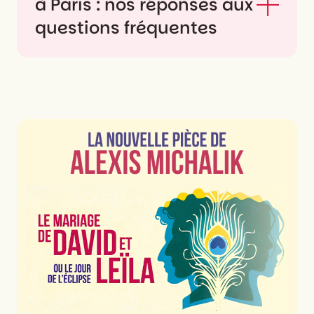
à Paris : nos réponses aux
questions fréquentes
Quels types de
spectacles peut-on voir
à Paris ?
À Paris, on peut découvrir une incroyable
diversité de spectacles : pièces de théâtre
classique ou contemporaines, comédies
musicales, spectacles comiques, opéras,
ballets, théâtre d’improvisation,
marionnettes, cabaret, cirque
contemporain, one man show, spectacles
jeune public ou productions internationales.
De la Comédie-Française au Théâtre