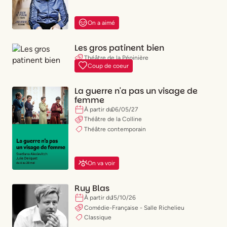
(
X
)
Comédie
On a aimé
(
X
)
Classique
(
X
)
Théâtre contemporain
Les gros patinent bien
(
X
)
Jeune public
Théâtre de la Pépinière
(
X
)
Humour
Coup de coeur
Comédie
(
X
)
Spectacle musical
(
X
)
Cirque & magie
La guerre n'a pas un visage de
(
X
)
Danse
femme
À partir du
06
/
05
/
27
Théâtre de la Colline
Théâtre contemporain
J'ai envie de
(
X
)
Rire
On va voir
(
X
)
Être ému
(
X
)
Apprendre
(
X
)
Rêver
Ruy Blas
(
X
)
Être surpris
À partir du
15
/
10
/
26
Comédie-Française - Salle Richelieu
(
X
)
Un spectacle engagé
Classique
(
X
)
Réfléchir