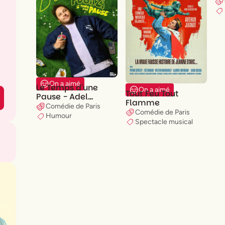
On a aimé
Le Temps d'une
On a aimé
Tout Feu Tout
Pause - Adel
Flamme
Fugazi
Comédie de Paris
Comédie de Paris
Humour
Spectacle musical