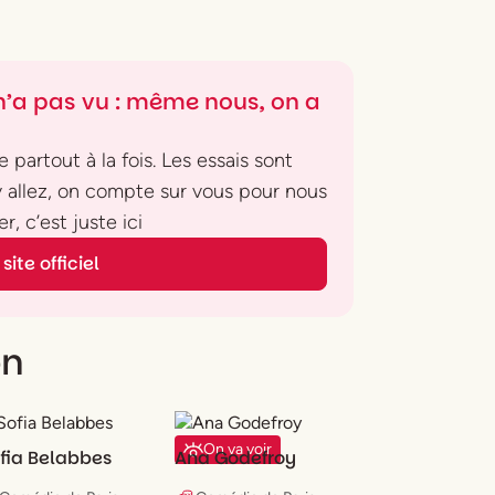
’a pas vu : même nous, on a
 partout à la fois. Les essais sont
 y allez, on compte sur vous pour nous
r, c’est juste ici
site officiel
on
On va voir
fia Belabbes
Ana Godefroy