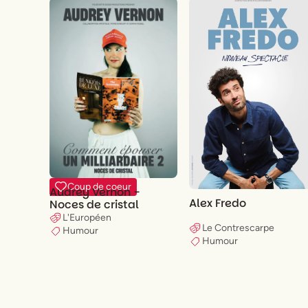
Coup de coeur
Audrey Vernon -
Alex Fredo
Noces de cristal
L'Européen
Le Contrescarpe
Humour
Humour