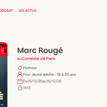
PODCAST
LES ACTUS
Marc Rougé
au
Comédie de Paris
Humour
Pour
⁠Jeune adulte : 18 à 30 ans
Du
16
/
12
/
26
au
16
/
12
/
26
1h15