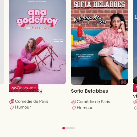
On va voir
L
Ana Godefroy
Sofia Belabbes
v
Comédie de Paris
Comédie de Paris
Humour
Humour