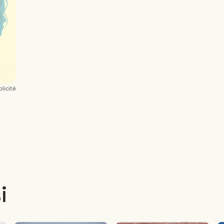
licité
i