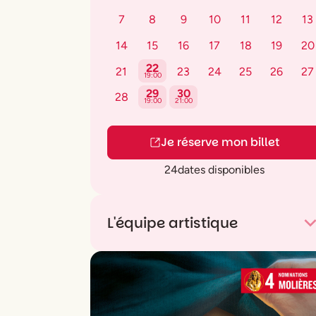
7
8
9
10
11
12
13
14
15
16
17
18
19
20
22
21
23
24
25
26
27
19:00
29
30
28
19:00
21:00
Je réserve mon billet
24
dates disponibles
L'équipe artistique
De et avec
Adel Fugazi
Production
Mic Drop Production