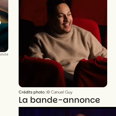
licité
Crédits photo :
© Canuel Guy
La bande-annonce