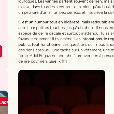
loufoques.
Les vannes partent souvent de rien, mais at
malaxe dans tous les sens, tant et si bien qu'au bout 
un peu rare d'un air un peu sérieux, et il soulève la sall
C'est un humour tout en légèreté, mais redoutablem
autre, par petites touches, jusqu'à la chute. Il nous 
espèce de délire décalé et surtout inattendu. Tu sais qu
l'avance comment il t'y amène.
Les intonations, le r
public, tout fonctionne
. Les questions qu'il nous lan
des riens absolus - une tache sur un vêtement, une ma
force. Adel Fugazi ne cherche à prouver rien à personn
de rire pour rien.
Quel kiff !