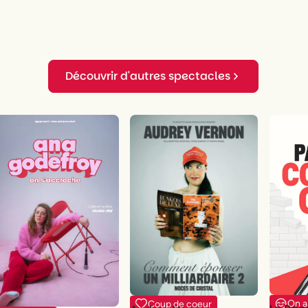
Découvrir d'autres spectacles
On a
Coup de coeur