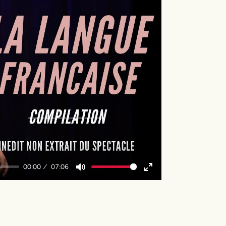
y
00:00
07:06
Mute
Enter
fullscreen