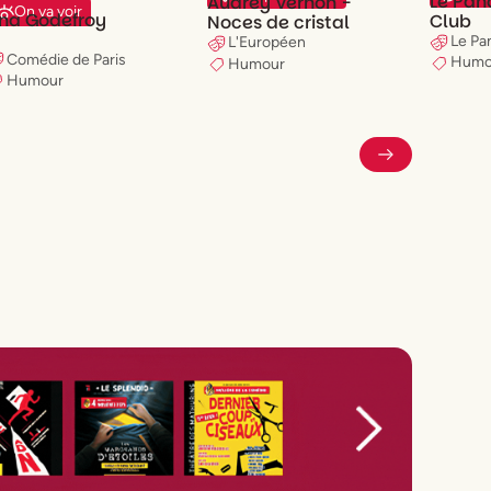
Le Pa
Audrey Vernon -
On va voir
na Godefroy
Club
Noces de cristal
Le P
L'Européen
Comédie de Paris
Humo
Humour
Humour