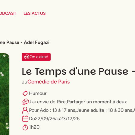
PODCAST
LES ACTUS
ne Pause - Adel Fugazi
On a aimé
Le Temps d'une Pause -
au
Comédie de Paris
Humour
J'ai envie
de
Rire
,
Partager un moment à deux
Pour
Ado : 13 à 17 ans
,
⁠Jeune adulte : 18 à 30 ans
,
Du
22
/
09
/
26
au
23
/
12
/
26
1h20