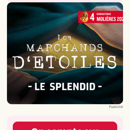
Auteur
Edouard Deloignon
et
Jonathan Demayo
Metteur en scène
Nicolas Vital
Publicité