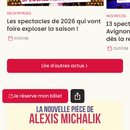
DECRYPTAGES
NOS RECOS
Les spectacles de 2026 qui vont
13 spec
faire exploser la saison !
Avignon
dès la r
31
/
07
/
26
23
/
07
/
26
Lire d'autres actus
Je réserve mon billet