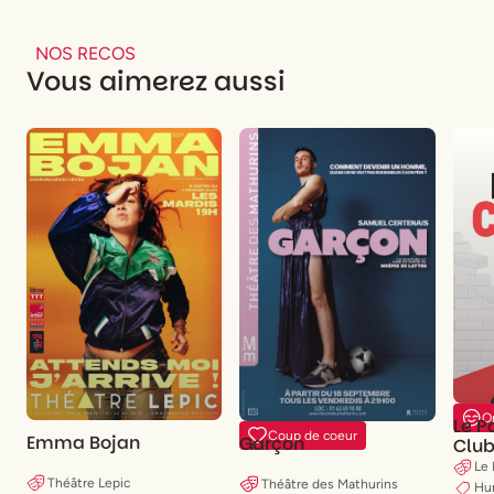
NOS RECOS
Vous aimerez aussi
O
Le 
Coup de coeur
Emma Bojan
Garçon
Clu
Le
Théâtre Lepic
Théâtre des Mathurins
Hu