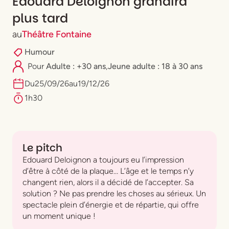
Édouard Deloignon grandira
plus tard
au
Théâtre Fontaine
Humour
Pour
Adulte : +30 ans
,
⁠Jeune adulte : 18 à 30 ans
Du
25
/
09
/
26
au
19
/
12
/
26
1h30
Le pitch
Edouard Deloignon a toujours eu l’impression
d’être à côté de la plaque… L’âge et le temps n’y
changent rien, alors il a décidé de l’accepter. Sa
solution ? Ne pas prendre les choses au sérieux. Un
spectacle plein d’énergie et de répartie, qui offre
un moment unique !