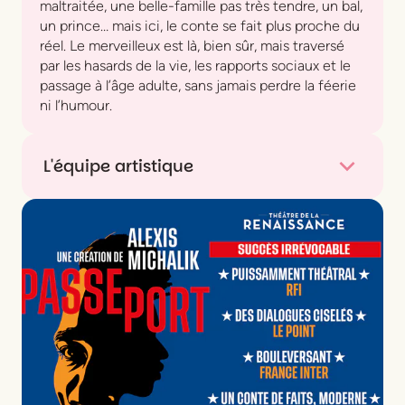
maltraitée, une belle-famille pas très tendre, un bal,
un prince… mais ici, le conte se fait plus proche du
réel. Le merveilleux est là, bien sûr, mais traversé
par les hasards de la vie, les rapports sociaux et le
passage à l’âge adulte, sans jamais perdre la féerie
ni l’humour.
L'équipe artistique
Musique
Pauline Viardot
Adaptation musicale
Jérémie Arcache
Mise en scène
David Lescot
Direction musicale et piano
Bianca Chillemi
Scénographie
Alwyne de Dardel
Assistante scénographie
Sasha Walter