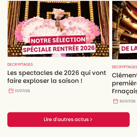
DECRYPTAGES
DECRYPTAGE
Les spectacles de 2026 qui vont
Clément
faire exploser la saison !
premièr
Frnaçais
31
/
07
/
26
30
/
07
/
26
Lire d'autres actus