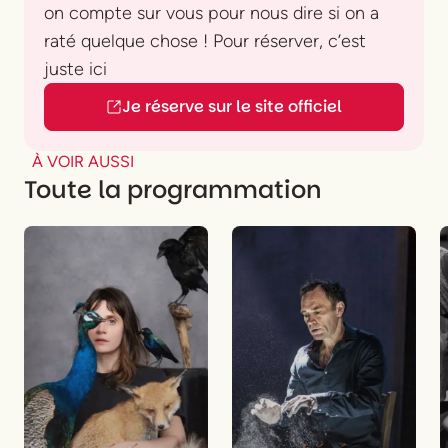
on compte sur vous pour nous dire si on a
Violoncelle
Clotilde Lacroix
, en alternance avec
raté quelque chose ! Pour réserver, c’est
Marwane Champ
juste ici
Clarinette
Clément Caratini
, en alternance avec
Je réserve sur le site officiel
Vincent Lochet
Percussions
Théo Lamperier
, en alternance avec
À VOIR AUSSI
Valentin Dubois
Toute la programmation
Stripsody de
Cathy Berberian