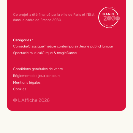
Ce projet a été financé par la ville de Paris et l’État
dans le cadre de France 2030.
Catégories :
Comédie
Classique
Théâtre contemporain
Jeune public
Humour
Spectacle musical
Cirque & magie
Danse
Conditions générales de vente
Réglement des jeux concours
Mentions légales
Cookies
© L'Affiche
2026